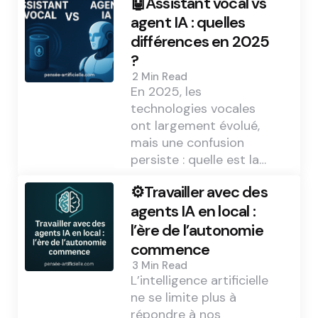
🤖Assistant vocal vs
agent IA : quelles
différences en 2025
?
2 Min
Read
En 2025, les
technologies vocales
ont largement évolué,
mais une confusion
persiste : quelle est la…
⚙️Travailler avec des
agents IA en local :
l’ère de l’autonomie
commence
3 Min
Read
L’intelligence artificielle
ne se limite plus à
répondre à nos