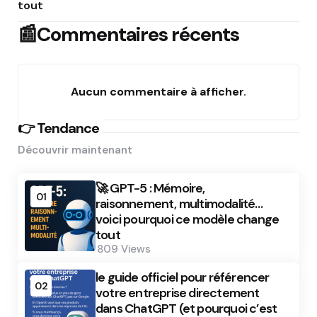
tout
📰Commentaires récents
Aucun commentaire à afficher.
👉 Tendance
Découvrir maintenant
🚀 GPT-5 : Mémoire,
01
raisonnement, multimodalité…
voici pourquoi ce modèle change
tout
809
Views
le guide officiel pour référencer
02
votre entreprise directement
dans ChatGPT (et pourquoi c’est