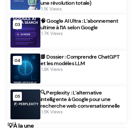
une révolution totale)
1.1K
Views
🧠 Google AI Ultra : L’abonnement
03
ultime à l’IA selon Google
1.7K
Views
📘 Dossier : Comprendre ChatGPT
04
et les modèles LLM
1.8K
Views
🔍 Perplexity : L’alternative
05
intelligente à Google pour une
recherche web conversationnelle
1.5K
Views
💡À la une