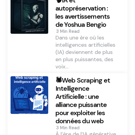
🧠IA et
autopréservation :
les avertissements
de Yoshua Bengio
3 Min
Read
Dans une ère où les
intelligences artificielles
(IA) deviennent de plus
en plus puissantes, des
voix…
🕷️Web Scraping et
Intelligence
Artificielle : une
alliance puissante
pour exploiter les
données du web
3 Min
Read
À l’ère de l’IA générative,