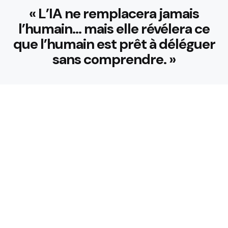
« L’IA ne remplacera jamais
l’humain… mais elle révélera ce
que l’humain est prêt à déléguer
sans comprendre. »
👉 Tendance
🤖Tu crois que ton job est à l’abri
des machines ?
765
Views
Grosse erreur : ne parle surtout
pas à GPT-5 comme aux anciens
modèles !
721
Views
🤖 Choix de la rédaction