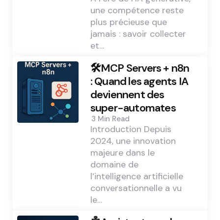
une compétence reste
plus précieuse que
jamais : savoir collecter
et…
🛠️MCP Servers + n8n
: Quand les agents IA
deviennent des
super-automates
3 Min
Read
Introduction Depuis
2024, une innovation
majeure dans le
domaine de
l’intelligence artificielle
conversationnelle a vu
le…