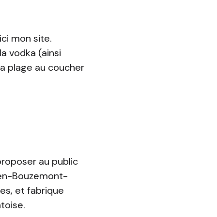
ici mon site.
la vodka (ainsi
 la plage au coucher
proposer au public
y-en-Bouzemont-
s, et fabrique
toise.