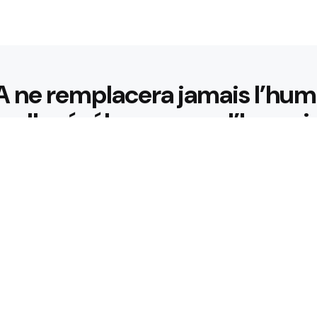
IA ne remplacera jamais l’hu
 elle révélera ce que l’humai
t à déléguer sans comprendr
🤖 Choix de la rédact
Nos coups de cœur
 l’abri des machines ?
La Chine choqu
100× plus pui
3 Min
Read
urtout pas à GPT-5 comme