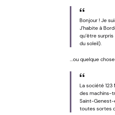
Bonjour ! Je su
J’habite à Borde
qu’être surpris
du soleil).
…ou quelque chose
La société 123 
des machins-tr
Saint-Genest-e
toutes sortes 